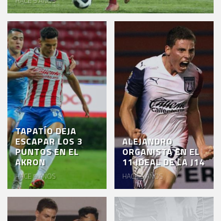
HACE 5 AÑOS
EVENTOS
DEPORTIVOS
REBAÑO
CHIVAS
TIENDA
CHIVAS
CHIVASTV
TAPATÍO DEJA
ESCAPAR LOS 3
ALEJANDRO
ESTADIO
PUNTOS EN EL
ORGANISTA EN EL
AKRON
AKRON
11 IDEAL DE LA J14
HACE 5 AÑOS
HACE 5 AÑOS
TOUR
ESTADIO
AKRON