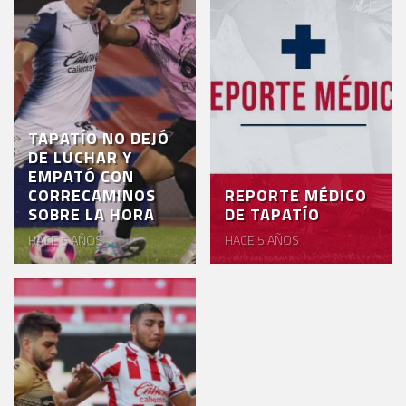
TAPATÍO NO DEJÓ
DE LUCHAR Y
EMPATÓ CON
CORRECAMINOS
REPORTE MÉDICO
SOBRE LA HORA
DE TAPATÍO
HACE 5 AÑOS
HACE 5 AÑOS