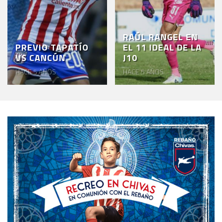
RAÚL RANGEL EN
PREVIO TAPATÍO
EL 11 IDEAL DE LA
VS CANCÚN
J10
HACE 5 AÑOS
HACE 5 AÑOS