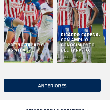
RICARDO CADENA,
CON AMPLIO
PREVIO TAPATÍO
CONOCIMIENTO
VS ATLANTE
DEL TAPATÍO.
HACE 5 AÑOS
HACE 5 AÑOS
ANTERIORES