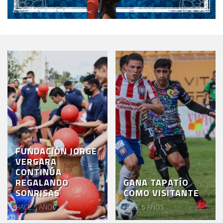
FUNDACIÓN JORGE
VERGARA
CONTINÚA
REGALANDO
GANA TAPATÍO
SONRISAS
COMO VISITANTE
HACE 5 AÑOS
HACE 5 AÑOS