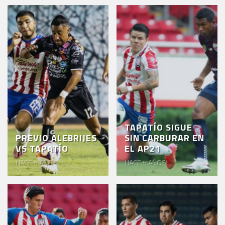
TAPATÍO SIGUE
PREVIO ALEBRIJES
SIN CARBURAR EN
VS TAPATÍO
EL AP21
HACE 5 AÑOS
HACE 5 AÑOS