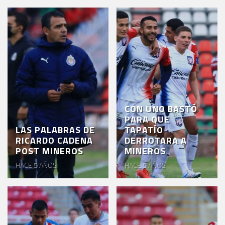
CON UNO BASTÓ
PARA QUE
LAS PALABRAS DE
TAPATÍO
RICARDO CADENA
DERROTARA A
POST MINEROS
MINEROS
HACE 5 AÑOS
HACE 5 AÑOS