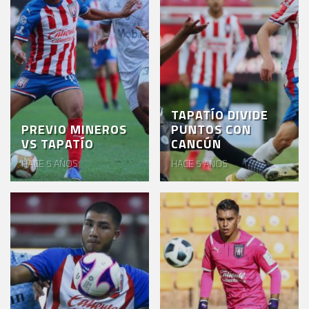
TAPATÍO DIVIDE
PREVIO MINEROS
PUNTOS CON
VS TAPATÍO
CANCÚN
HACE 5 AÑOS
HACE 5 AÑOS