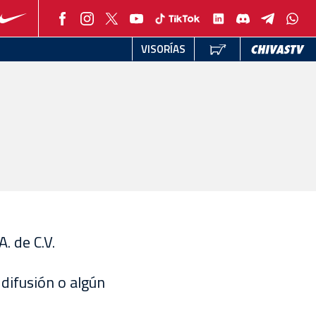
VISORÍAS
. de C.V.
 difusión o algún