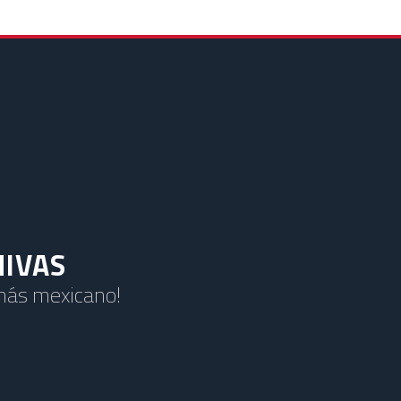
HIVAS
 más mexicano!