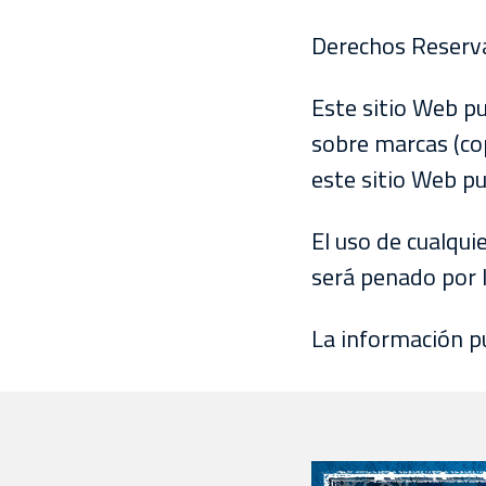
EVENTOS
Derechos Reservad
DEPORTIVOS
Este sitio Web p
REBAÑO
CHIVAS
sobre marcas (co
este sitio Web pu
TIENDA
CHIVAS
El uso de cualqui
CHIVASTV
será penado por l
ESTADIO
La información pu
AKRON
TOUR
ESTADIO
AKRON