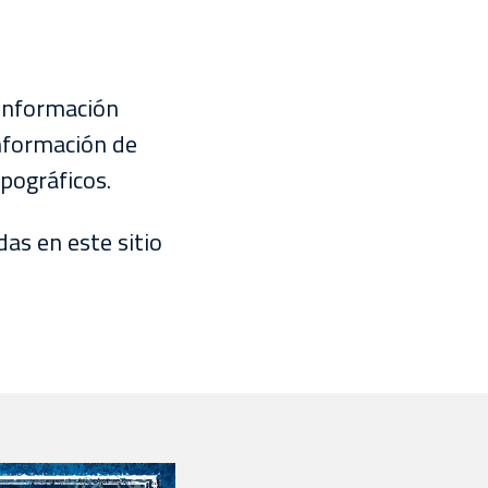
 información
información de
pográficos.
as en este sitio