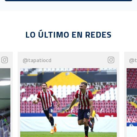
LO ÚLTIMO EN REDES
@tapatiocd
@t