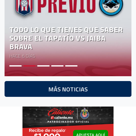
EVENTOS
DEPORTIVOS
TODO LO QUE TIENES QUE SABER
REBAÑO
SOBRE EL TAPATÍO VS JAIBA
CHIVAS
BRAVA
TIENDA
HACE 6 DÍAS
CHIVAS
CHIVASTV
ESTADIO
MÁS NOTICIAS
AKRON
TOUR
ESTADIO
AKRON