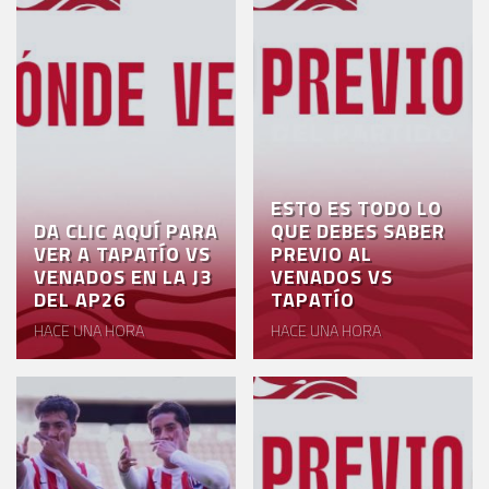
ESTO ES TODO LO
DA CLIC AQUÍ PARA
QUE DEBES SABER
VER A TAPATÍO VS
PREVIO AL
VENADOS EN LA J3
VENADOS VS
DEL AP26
TAPATÍO
HACE UNA HORA
HACE UNA HORA