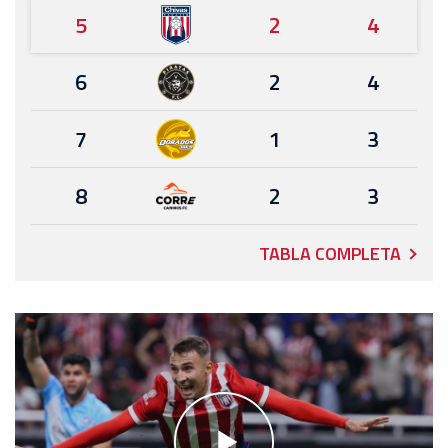
5
2
4
6
2
4
7
1
3
8
2
3
TABLA COMPLETA