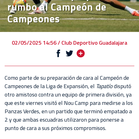
rumbo al Campeón de
EVENTOS
Campeones
DEPORTIVOS
REBAÑO
CHIVAS
02/05/2025 14:56 / Club Deportivo Guadalajara
TIENDA
CHIVAS
CHIVASTV
Como parte de su preparación de cara al Campeón de
Campeones de la Liga de Expansión, el
Tapatío
disputó
ESTADIO
otro amistoso contra un equipo de primera división, ya
AKRON
que este viernes visitó el Nou Camp para medirse a los
Panzas Verdes, en un partido que terminó empatado a
TOUR
2 y que ambas escuadras utilizaron para ponerse a
ESTADIO
punto de cara a sus próximos compromisos.
AKRON