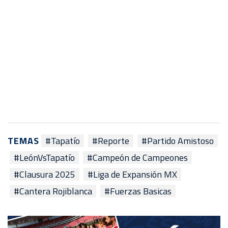
TEMAS
#Tapatío
#Reporte
#Partido Amistoso
#LeónVsTapatío
#Campeón de Campeones
#Clausura 2025
#Liga de Expansión MX
#Cantera Rojiblanca
#Fuerzas Basicas