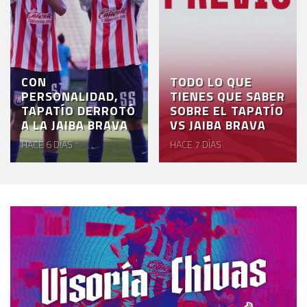
CON
TODO LO QUE
PERSONALIDAD,
TIENES QUE SABER
TAPATÍO DERROTÓ
SOBRE EL TAPATÍO
A LA JAIBA BRAVA
VS JAIBA BRAVA
HACE 6 DÍAS
HACE 7 DÍAS