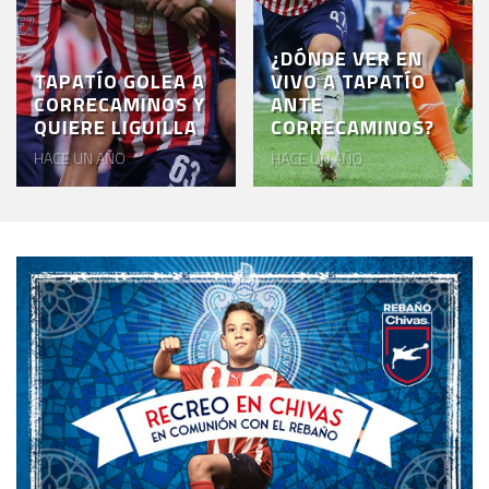
¿DÓNDE VER EN
TAPATÍO GOLEA A
VIVO A TAPATÍO
CORRECAMINOS Y
ANTE
QUIERE LIGUILLA
CORRECAMINOS?
HACE UN AÑO
HACE UN AÑO