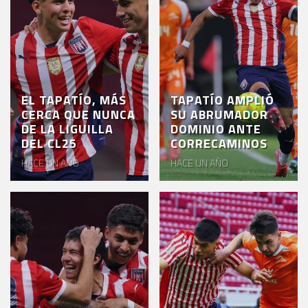
EL TAPATÍO, MÁS
TAPATÍO AMPLIÓ
CERCA QUE NUNCA
SU ABRUMADOR
DE LA LIGUILLA
DOMINIO ANTE
DEL CL25
CORRECAMINOS
HACE UN AÑO
HACE UN AÑO