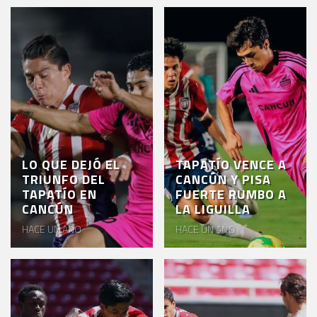
LO QUE DEJÓ EL
TAPATÍO VENCE A
TRIUNFO DEL
CANCÚN Y PISA
TAPATÍO EN
FUERTE RUMBO A
CANCÚN
LA LIGUILLA
HACE UN AÑO
HACE UN AÑO