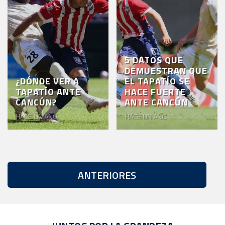
5 DATOS QUE
DEMUESTRAN QUE
¿DÓNDE VER A
EL TAPATÍO SE
TAPATÍO ANTE
HACE FUERTE
CANCÚN?
ANTE CANCÚN
HACE UN AÑO
HACE UN AÑO
ANTERIORES