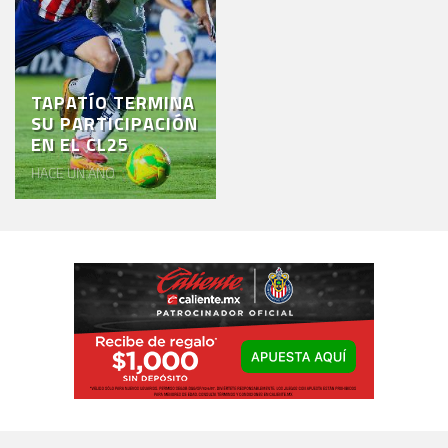
TAPATÍO TERMINA
SU PARTICIPACIÓN
EN EL CL25
HACE UN AÑO