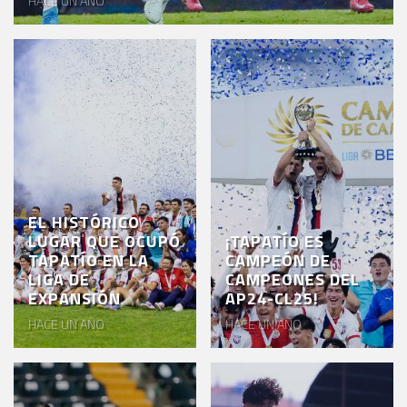
HACE UN AÑO
EVENTOS
DEPORTIVOS
REBAÑO
CHIVAS
TIENDA
CHIVAS
CHIVASTV
EL HISTÓRICO
LUGAR QUE OCUPÓ
¡TAPATÍO ES
TAPATÍO EN LA
CAMPEÓN DE
ESTADIO
LIGA DE
CAMPEONES DEL
AKRON
EXPANSIÓN
AP24-CL25!
HACE UN AÑO
HACE UN AÑO
TOUR
ESTADIO
AKRON