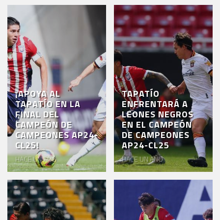
¡APOYA AL
TAPATÍO
TAPATÍO EN LA
ENFRENTARÁ A
FINAL DEL
LEONES NEGROS
CAMPEÓN DE
EN EL CAMPEÓN
CAMPEONES AP24-
DE CAMPEONES
CL25!
AP24-CL25
HACE UN AÑO
HACE UN AÑO