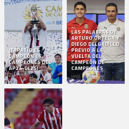
LAS PALABRAS DE
ARTURO ORTEGA Y
DIEGO DELGADILLO
¡TAPATÍO ES
PREVIO A LA
CAMPEÓN DE
VUELTA DEL
CAMPEONES DEL
CAMPEÓN DE
AP24-CL25!
CAMPEONES
HACE UN AÑO
HACE UN AÑO