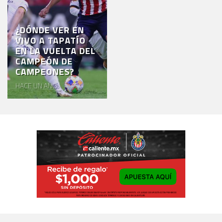
¿DÓNDE VER EN
VIVO A TAPATÍO
EN LA VUELTA DEL
CAMPEÓN DE
CAMPEONES?
HACE UN AÑO