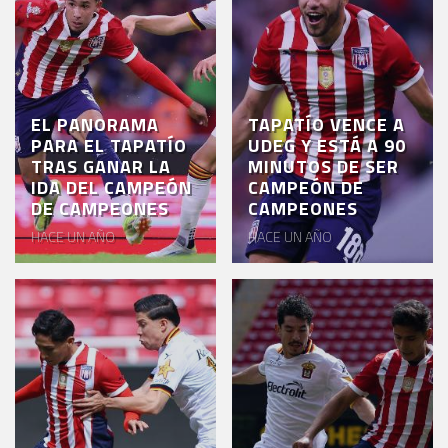
EL PANORAMA
TAPATÍO VENCE A
PARA EL TAPATÍO
UDEG Y ESTÁ A 90
TRAS GANAR LA
MINUTOS DE SER
IDA DEL CAMPEÓN
CAMPEÓN DE
DE CAMPEONES
CAMPEONES
HACE UN AÑO
HACE UN AÑO