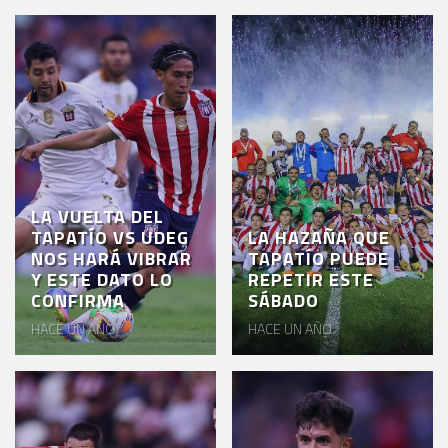
LA VUELTA DEL
TAPATÍO VS UDEG
LA HAZAÑA QUE
NOS HARÁ VIBRAR
TAPATÍO PUEDE
Y ESTE DATO LO
REPETIR ESTE
CONFIRMA
SÁBADO
HACE UN AÑO
HACE UN AÑO