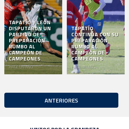
TAPATÍO Y LEÓN
DISPUTARON UN
TAPATÍO
PARTIDO DE
CONTINÚA CON SU
PREPARACIÓN
PREPARACIÓN
RUMBO AL
RUMBO AL
CAMPEÓN DE
CAMPEÓN DE
CAMPEONES
CAMPEONES
HACE UN AÑO
HACE UN AÑO
ANTERIORES