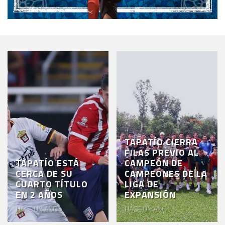
TAPATÍO CIERRA
FILAS PREVIO AL
TAPATÍO ESTÁ
CAMPEÓN DE
CERCA DE SU
CAMPEONES DE LA
CUARTO TÍTULO
LIGA DE
EN 2 AÑOS
EXPANSIÓN
HACE UN AÑO
HACE UN AÑO