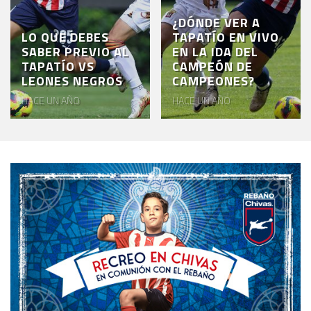
¿DÓNDE VER A
LO QUE DEBES
TAPATÍO EN VIVO
SABER PREVIO AL
EN LA IDA DEL
TAPATÍO VS
CAMPEÓN DE
LEONES NEGROS
CAMPEONES?
HACE UN AÑO
HACE UN AÑO