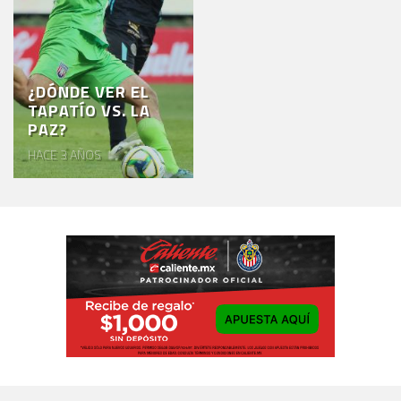
¿DÓNDE VER EL
TAPATÍO VS. LA
PAZ?
HACE 3 AÑOS