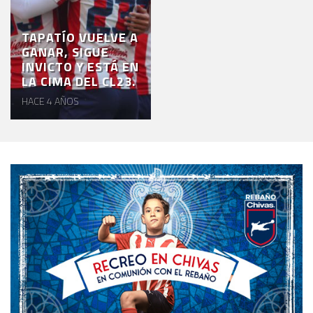
TAPATÍO VUELVE A
GANAR, SIGUE
INVICTO Y ESTÁ EN
LA CIMA DEL CL23.
HACE 4 AÑOS