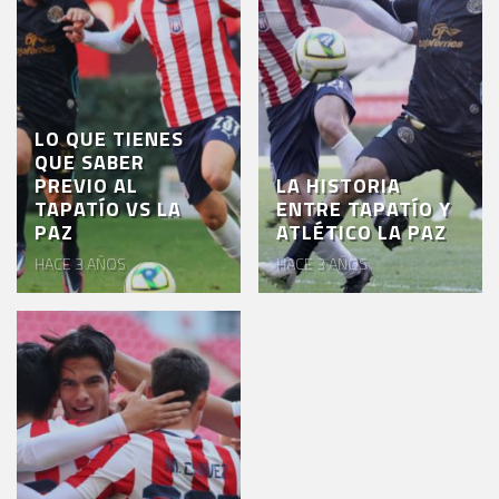
LO QUE TIENES
QUE SABER
PREVIO AL
LA HISTORIA
TAPATÍO VS LA
ENTRE TAPATÍO Y
PAZ
ATLÉTICO LA PAZ
HACE 3 AÑOS
HACE 3 AÑOS