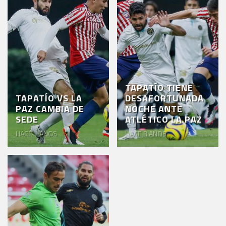
TAPATÍO TIENE
TAPATÍO VS LA
DESAFORTUNADA
PAZ CAMBIA DE
NOCHE ANTE
SEDE
ATLÉTICO LA PAZ
HACE 2 AÑOS
HACE 3 AÑOS