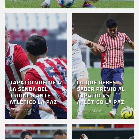
HACE UN AÑO
EVENTOS
DEPORTIVOS
REBAÑO
CHIVAS
TIENDA
CHIVAS
CHIVASTV
TAPATÍO VUELVE A
LO QUE DEBES
LA SENDA DEL
SABER PREVIO AL
ESTADIO
TRIUNFO ANTE
TAPATÍO VS
AKRON
ATLÉTICO LA PAZ
ATLÉTICO LA PAZ
HACE 2 AÑOS
HACE 2 AÑOS
TOUR
ESTADIO
AKRON