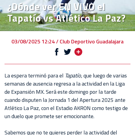
¿Dónde ver EN VIVO el
EVENTOS
Tapatío vs Atlético La Paz?
DEPORTIVOS
REBAÑO
CHIVAS
03/08/2025 12:24 / Club Deportivo Guadalajara
TIENDA
CHIVAS
CHIVASTV
La espera terminó para el
Tapatío
, que luego de varias
semanas de ausencia regresa a la actividad en la Liga
ESTADIO
de Expansión MX. Será este domingo por la tarde
AKRON
cuando disputen la Jornada 1 del Apertura 2025 ante
Atlético La Paz, con el Estadio AKRON como testigo de
TOUR
un duelo que promete ser emocionante.
ESTADIO
AKRON
Sabemos que no te quieres perder la actividad del