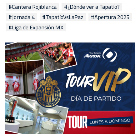
#Cantera Rojiblanca
#¿Dónde ver a Tapatío?
#Jornada 4
#TapatíoVsLaPaz
#Apertura 2025
#Liga de Expansión MX