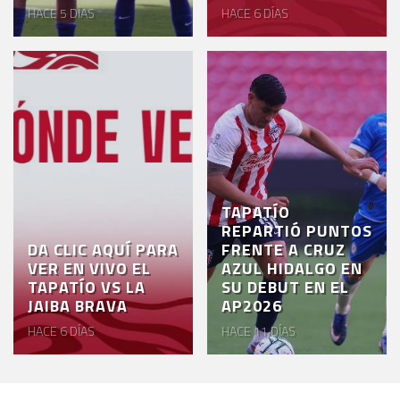
HACE 5 DÍAS
HACE 6 DÍAS
TAPATÍO
REPARTIÓ PUNTOS
DA CLIC AQUÍ PARA
FRENTE A CRUZ
VER EN VIVO EL
AZUL HIDALGO EN
TAPATÍO VS LA
SU DEBUT EN EL
JAIBA BRAVA
AP2026
HACE 6 DÍAS
HACE 11 DÍAS