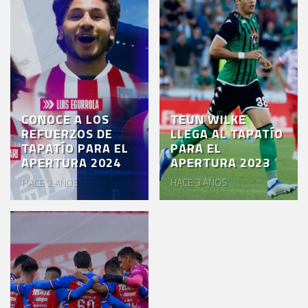
CONOCE A LOS
TEUN WILKE
REFUERZOS DE
LLEGA AL TAPATÍO
TAPATÍO PARA EL
PARA EL
APERTURA 2024
APERTURA 2023
HACE 2 AÑOS
HACE 3 AÑOS