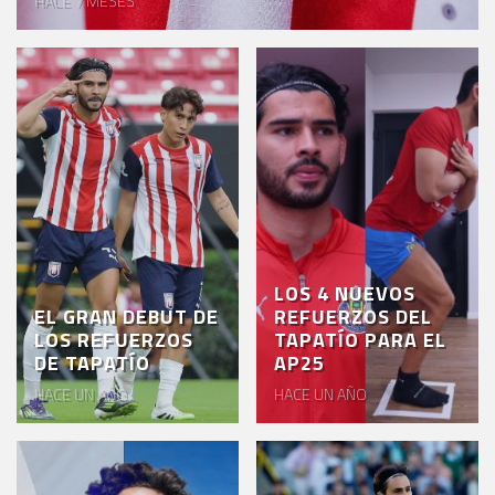
HACE 7 MESES
EVENTOS
DEPORTIVOS
REBAÑO
CHIVAS
TIENDA
CHIVAS
CHIVASTV
LOS 4 NUEVOS
EL GRAN DEBUT DE
REFUERZOS DEL
ESTADIO
LOS REFUERZOS
TAPATÍO PARA EL
AKRON
DE TAPATÍO
AP25
HACE UN AÑO
HACE UN AÑO
TOUR
ESTADIO
AKRON