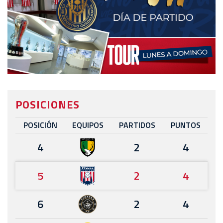
POSICIONES
POSICIÓN
EQUIPOS
PARTIDOS
PUNTOS
4
2
4
5
2
4
6
2
4