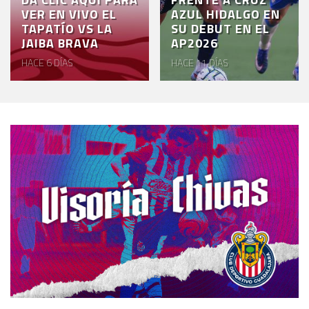
VER EN VIVO EL
AZUL HIDALGO EN
TAPATÍO VS LA
SU DEBUT EN EL
JAIBA BRAVA
AP2026
HACE 6 DÍAS
HACE 11 DÍAS