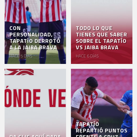
CON
TODO LO QUE
PERSONALIDAD,
TIENES QUE SABER
TAPATÍO DERROTÓ
SOBRE EL TAPATÍO
A LA JAIBA BRAVA
VS JAIBA BRAVA
HACE 5 DÍAS
HACE 6 DÍAS
TAPATÍO
REPARTIÓ PUNTOS
DA CLIC AQUÍ PARA
FRENTE A CRUZ