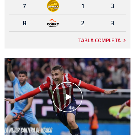
7
1
3
8
2
3
TABLA COMPLETA