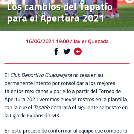
Los cambios del Tapatío
EVENTOS
para el Apertura 2021
DEPORTIVOS
REBAÑO
CHIVAS
16/06/2021 19:00 / Javier Quezada
TIENDA
CHIVAS
CHIVASTV
El
Club Deportivo Guadalajara
no cesa en su
permanente intento por consolidar a los mejores
ESTADIO
talentos mexicanos y por ello a partir del Torneo de
AKRON
Apertura 2021 veremos nuevos rostros en la plantilla
con la que el
Tapatío
encarará el siguiente semestre en
TOUR
la Liga de Expansión MX.
ESTADIO
AKRON
En este proceso de conformar al equipo que competirá