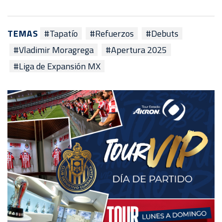
TEMAS
#Tapatío
#Refuerzos
#Debuts
#Vladimir Moragrega
#Apertura 2025
#Liga de Expansión MX