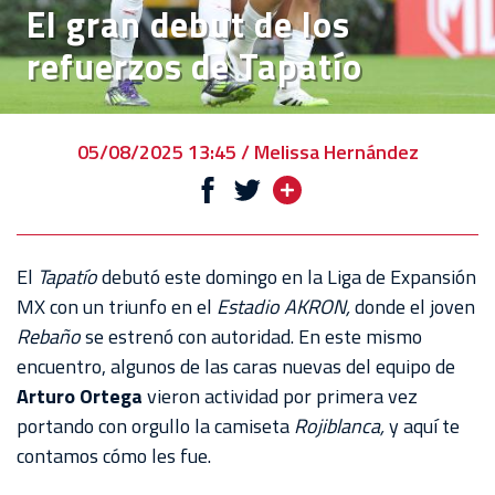
El gran debut de los
EVENTOS
refuerzos de Tapatío
DEPORTIVOS
REBAÑO
CHIVAS
05/08/2025 13:45 / Melissa Hernández
TIENDA
CHIVAS
CHIVASTV
El
Tapatío
debutó este domingo en la Liga de Expansión
MX con un triunfo en el
Estadio AKRON,
donde el joven
ESTADIO
Rebaño
se estrenó con autoridad. En este mismo
AKRON
encuentro, algunos de las caras nuevas del equipo de
Arturo Ortega
vieron actividad por primera vez
TOUR
portando con orgullo la camiseta
Rojiblanca,
y aquí te
ESTADIO
contamos cómo les fue.
AKRON