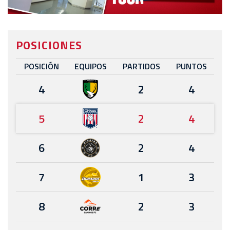
POSICIONES
POSICIÓN
EQUIPOS
PARTIDOS
PUNTOS
4
2
4
5
2
4
6
2
4
7
1
3
8
2
3