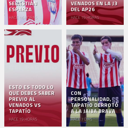
SEBASTIÁN
VENADOS EN LA J3
ESPARZA
DEL AP26
HACE 16 HORAS
HACE 19 HORAS
ESTO ES TODO LO
QUE DEBES SABER
CON
PREVIO AL
PERSONALIDAD,
VENADOS VS
TAPATÍO DERROTÓ
TAPATÍO
A LA JAIBA BRAVA
HACE 19 HORAS
HACE 7 DÍAS