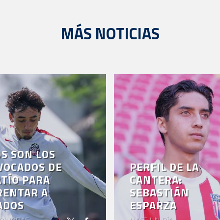
MÁS NOTICIAS
S SON LOS
VOCADOS DE
PERFIL DE LA
TÍO PARA
CANTERA:
RENTAR A
SEBASTIÁN
ADOS
ESPARZA
8 HORAS
HACE UN DÍA