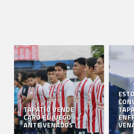
ESTO
CON
TAPATÍO VENDE
TAPA
CARO EL JUEGO
ENF
ANTE VENADOS
VEN
HACE 12 HORAS
HACE 1