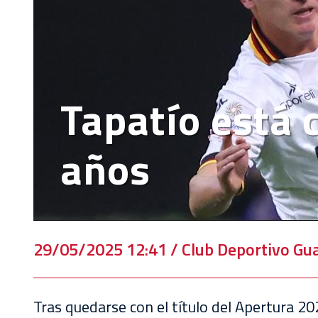
EVENTOS
DEPORTIVOS
REBAÑO
CHIVAS
Tapatío está c
TIENDA
CHIVAS
años
CHIVASTV
ESTADIO
AKRON
29/05/2025 12:41 / Club Deportivo Gua
TOUR
ESTADIO
AKRON
Tras quedarse con el título del Apertura 20