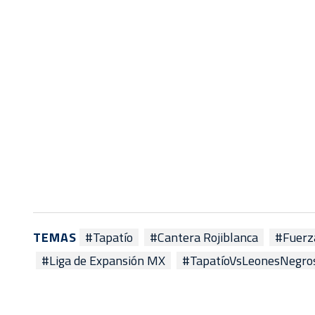
TEMAS
#Tapatío
#Cantera Rojiblanca
#Fuerz
#Liga de Expansión MX
#TapatíoVsLeonesNegro