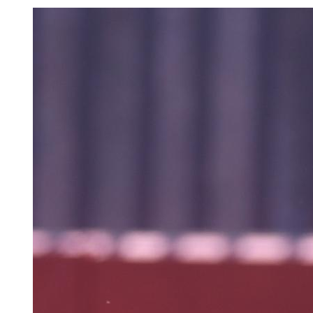
EVENTOS
DEPORTIVOS
REBAÑO
CHIVAS
TIENDA
CHIVAS
CHIVASTV
ESTADIO
AKRON
TOUR
ESTADIO
AKRON