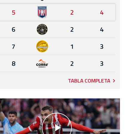
5
2
4
6
2
4
7
1
3
8
2
3
TABLA COMPLETA