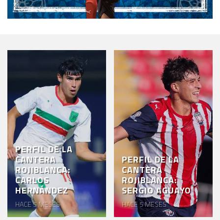
PERFIL DE LA
CANTERA
PERFIL DE LA
ROJIBLANCA:
CANTERA
CARLOS
ROJIBLANCA:
HERNÁNDEZ
SERGIO AGUAYO
HACE 5 MESES
HACE 5 MESES