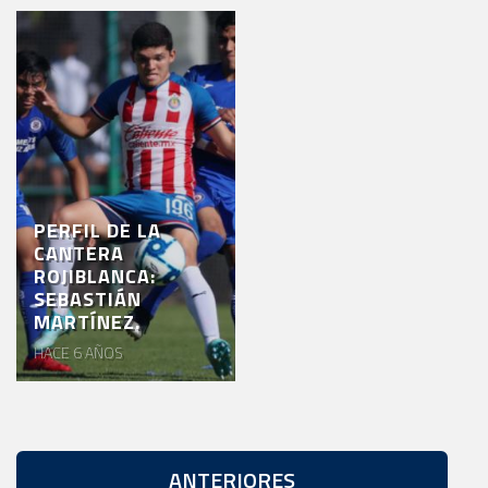
PERFIL DE LA
CANTERA
ROJIBLANCA:
SEBASTIÁN
MARTÍNEZ.
HACE 6 AÑOS
ANTERIORES