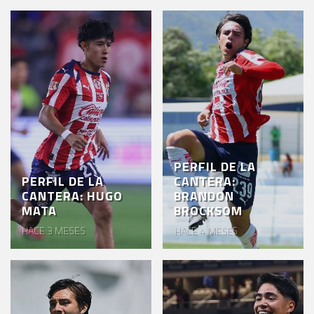
PERFIL DE LA
PERFIL DE LA
CANTERA:
CANTERA: HUGO
BRANDON
MATA
BROCKSOM
HACE 3 MESES
HACE 4 MESES