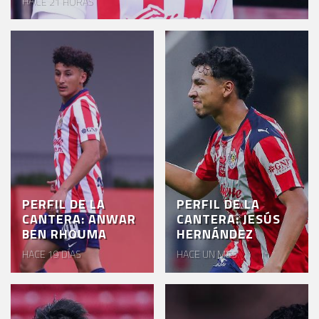
HACE 21 HORAS
EVENTOS
DEPORTIVOS
REBAÑO
CHIVAS
TIENDA
CHIVAS
CHIVASTV
PERFIL DE LA
PERFIL DE LA
ESTADIO
CANTERA: ANWAR
CANTERA: JESÚS
AKRON
BEN RHOUMA
HERNÁNDEZ
HACE 19 DÍAS
HACE UN MES
TOUR
ESTADIO
AKRON