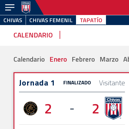
CHIVAS
CHIVAS FEMENIL
TAPATÍO
CHIVAS
CHIVAS
TAPATÍO
FEMENIL
CALENDARIO
NOTICIAS
VIDEOS
Calendario
Enero
Febrero
Marzo
Ab
ESTADÍSTICAS
CALENDARIO
Jornada 1
Visitante
FINALIZADO
EQUIPO
2
2
EL
-
CLUB
CHIVABONOS