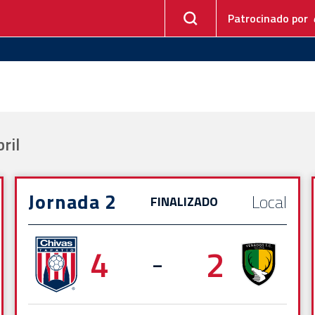
Patrocinado por
ril
Jornada 2
Local
FINALIZADO
4
2
-