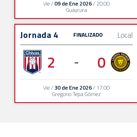
Vie /
09 de Ene 2026
/ 20:00
EVENTOS
Guaycura
DEPORTIVOS
REBAÑO
Jornada 4
Local
FINALIZADO
CHIVAS
TIENDA
2
0
-
CHIVAS
CHIVASTV
Vie /
30 de Ene 2026
/ 17:00
ESTADIO
Gregorio Tepa Gómez
AKRON
TOUR
ESTADIO
AKRON