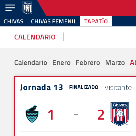
CHIVAS
CHIVAS FEMENIL
TAPATÍO
CHIVAS
CHIVAS
TAPATÍO
FEMENIL
CALENDARIO
NOTICIAS
VIDEOS
Calendario
Enero
Febrero
Marzo
Ab
ESTADÍSTICAS
CALENDARIO
Jornada 13
Visitante
FINALIZADO
EQUIPO
1
2
EL
-
CLUB
CHIVABONOS