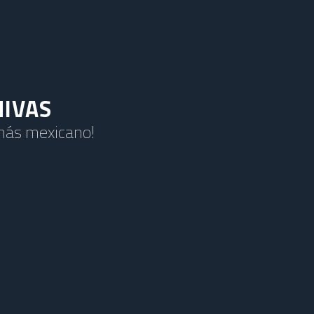
HIVAS
 más mexicano!