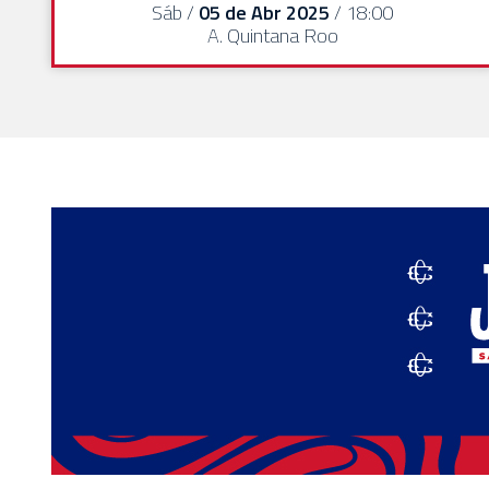
Sáb /
05 de Abr 2025
/ 18:00
EVENTOS
A. Quintana Roo
DEPORTIVOS
REBAÑO
CHIVAS
TIENDA
CHIVAS
CHIVASTV
ESTADIO
AKRON
TOUR
ESTADIO
AKRON