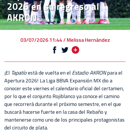
2026 en su regreso al
EVENTOS
AKRON
DEPORTIVOS
REBAÑO
CHIVAS
03/07/2026 11:44 / Melissa Hernández
TIENDA
CHIVAS
CHIVASTV
¡El
Tapatío
está de vuelta en el
Estadio
AKRON
para el
Apertura 2026! La Liga BBVA Expansión MX dio a
ESTADIO
conocer este viernes el calendario oficial del certamen,
AKRON
por lo que el conjunto Rojiblanco ya conoce el camino
que recorrerá durante el próximo semestre, en el que
TOUR
buscará hacerse fuerte en la casa del Rebaño y
ESTADIO
mantenerse como uno de los principales protagonistas
AKRON
del circuito de plata.