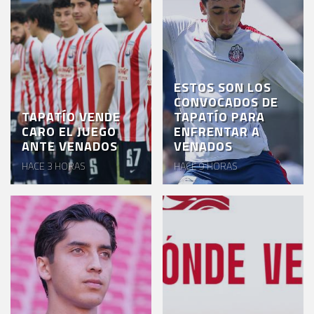
ESTOS SON LOS
CONVOCADOS DE
TAPATÍO VENDE
TAPATÍO PARA
CARO EL JUEGO
ENFRENTAR A
ANTE VENADOS
VENADOS
HACE 3 HORAS
HACE 9 HORAS