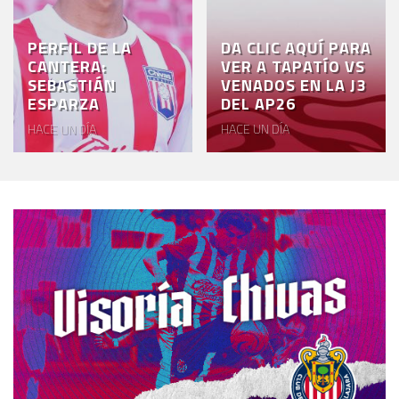
PERFIL DE LA
DA CLIC AQUÍ PARA
CANTERA:
VER A TAPATÍO VS
SEBASTIÁN
VENADOS EN LA J3
ESPARZA
DEL AP26
HACE UN DÍA
HACE UN DÍA