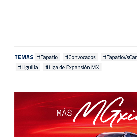
TEMAS
#Tapatío
#Convocados
#TapatíoVsCa
#Liguilla
#Liga de Expansión MX