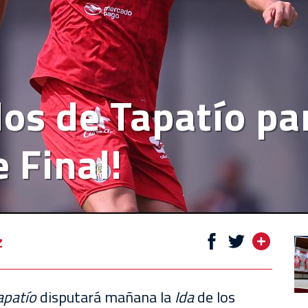
os de Tapatío par
 Final!
z
apatío
disputará mañana la
Ida
de los