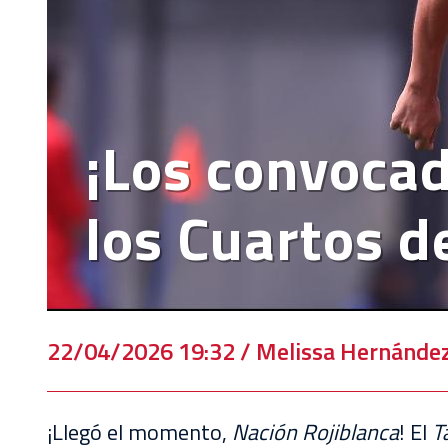
EVENTOS
DEPORTIVOS
REBAÑO
CHIVAS
¡Los convocad
TIENDA
CHIVAS
los Cuartos de
CHIVASTV
ESTADIO
AKRON
22/04/2026 19:32 / Melissa Hernánde
TOUR
ESTADIO
AKRON
¡Llegó el momento,
Nación Rojiblanca
! El
T