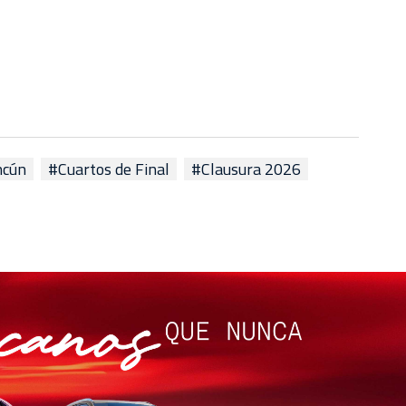
ncún
#Cuartos de Final
#Clausura 2026