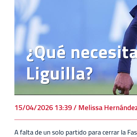
EVENTOS
DEPORTIVOS
REBAÑO
CHIVAS
¿Qué necesita 
TIENDA
CHIVAS
Liguilla?
CHIVASTV
ESTADIO
AKRON
15/04/2026 13:39 / Melissa Hernánde
TOUR
ESTADIO
AKRON
A falta de un solo partido para cerrar la F