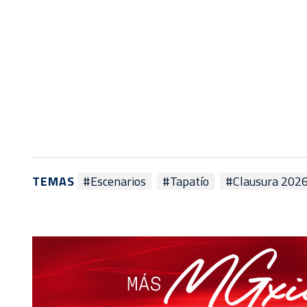
TEMAS
#Escenarios
#Tapatío
#Clausura 202