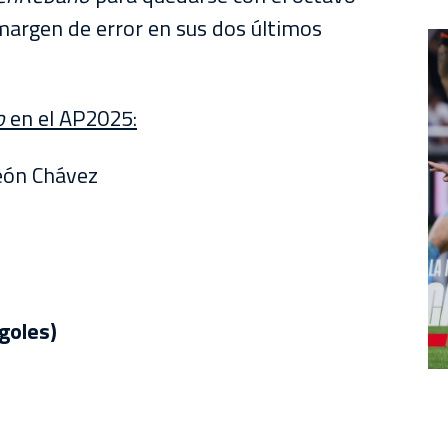
argen de error en sus dos últimos
o
en el AP2025:
eón Chávez
goles)