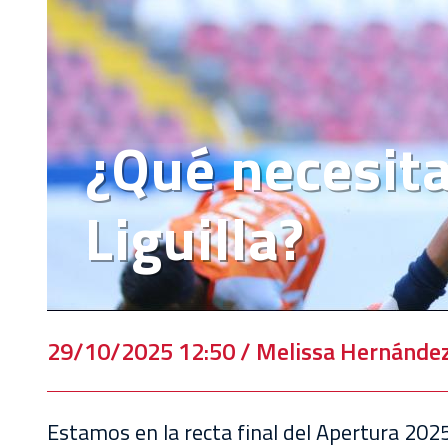
EVENTOS
DEPORTIVOS
REBAÑO
CHIVAS
¿Qué necesita 
TIENDA
CHIVAS
Liguilla?
CHIVASTV
ESTADIO
AKRON
29/10/2025 12:50 / Melissa Hernánde
TOUR
ESTADIO
AKRON
Estamos en la recta final del Apertura 2025