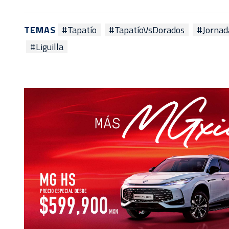
TEMAS
#Tapatío
#TapatíoVsDorados
#Jornad
#Liguilla