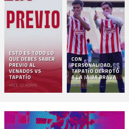
ESTO ES TODO LO
QUE DEBES SABER
CON
PREVIO AL
PERSONALIDAD,
VENADOS VS
TAPATÍO DERROTÓ
TAPATÍO
A LA JAIBA BRAVA
HACE 10 HORAS
HACE 6 DÍAS