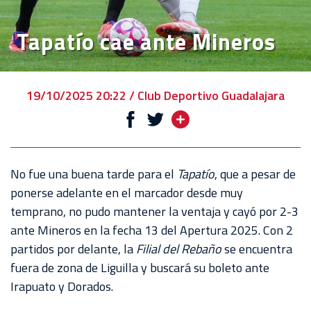
EVENTOS
Tapatío cae ante Mineros
DEPORTIVOS
REBAÑO
CHIVAS
19/10/2025 20:22 / Club Deportivo Guadalajara
TIENDA
CHIVAS
CHIVASTV
No fue una buena tarde para el
Tapatío
, que a pesar de
ponerse adelante en el marcador desde muy
ESTADIO
temprano, no pudo mantener la ventaja y cayó por 2-3
AKRON
ante Mineros en la fecha 13 del Apertura 2025. Con 2
partidos por delante, la
Filial del Rebaño
se encuentra
TOUR
fuera de zona de Liguilla y buscará su boleto ante
ESTADIO
Irapuato y Dorados.
AKRON