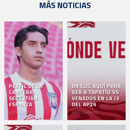
MÁS NOTICIAS
PERFIL DE LA
DA CLIC AQUÍ PARA
CANTERA:
VER A TAPATÍO VS
SEBASTIÁN
VENADOS EN LA J3
ESPARZA
DEL AP26
HACE 6 HORAS
HACE 9 HORAS