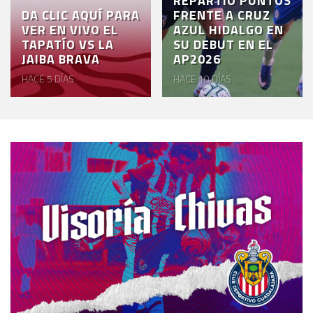
REPARTIÓ PUNTOS
DA CLIC AQUÍ PARA
FRENTE A CRUZ
VER EN VIVO EL
AZUL HIDALGO EN
TAPATÍO VS LA
SU DEBUT EN EL
JAIBA BRAVA
AP2026
HACE 5 DÍAS
HACE 10 DÍAS