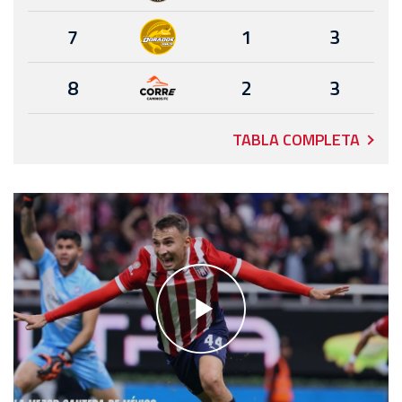
7
1
3
8
2
3
TABLA COMPLETA