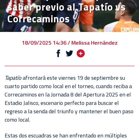
saber previo al Tapatío vs
EVENTOS
Correcaminos
DEPORTIVOS
REBAÑO
CHIVAS
18/09/2025 14:36 / Melissa Hernández
TIENDA
CHIVAS
CHIVASTV
Tapatío
afrontará este viernes 19 de septiembre su
cuarto partido como local en el torneo, cuando reciba a
ESTADIO
Correcaminos en la Jornada 8 del Apertura 2025 en el
AKRON
Estadio Jalisco, escenario perfecto para buscar el
regreso a la senda del triunfo y mantener el buen paso
TOUR
como local.
ESTADIO
AKRON
Estas dos escuadras se han enfrentado en múltiples