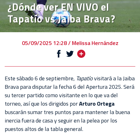
¿Dónde ver EN VIVO el
EVENTOS
Tapatío vs Jaiba Brava?
DEPORTIVOS
REBAÑO
CHIVAS
05/09/2025 12:28 / Melissa Hernández
TIENDA
CHIVAS
CHIVASTV
Este sábado 6 de septiembre,
Tapatío
visitará a la Jaiba
Brava para disputar la fecha 6 del Apertura 2025. Será
ESTADIO
su tercer partido como visitante en lo que va del
AKRON
torneo, así que los dirigidos por
Arturo Ortega
buscarán sumar tres puntos para mantener la buena
TOUR
inercia fuera de casa y seguir en la pelea por los
ESTADIO
puestos altos de la tabla general.
AKRON