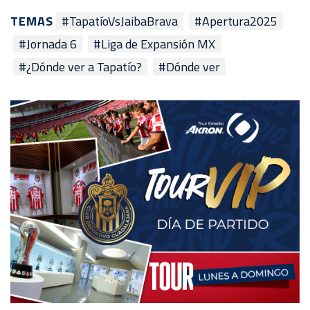
TEMAS
#TapatíoVsJaibaBrava
#Apertura2025
#Jornada 6
#Liga de Expansión MX
#¿Dónde ver a Tapatío?
#Dónde ver