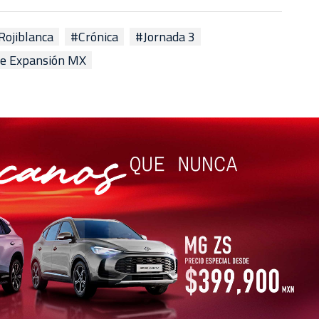
Rojiblanca
#Crónica
#Jornada 3
de Expansión MX