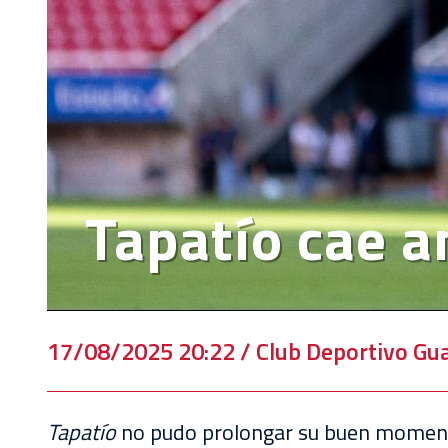
EVENTOS
DEPORTIVOS
REBAÑO
CHIVAS
TIENDA
CHIVAS
Tapatío cae a
CHIVASTV
ESTADIO
AKRON
17/08/2025 20:22 / Club Deportivo Gua
TOUR
ESTADIO
AKRON
Tapatío
no pudo prolongar su buen momento