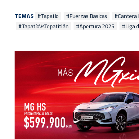
TEMAS
#Tapatío
#Fuerzas Basicas
#Cantera 
#TapatíoVsTepatitlán
#Apertura 2025
#Liga 