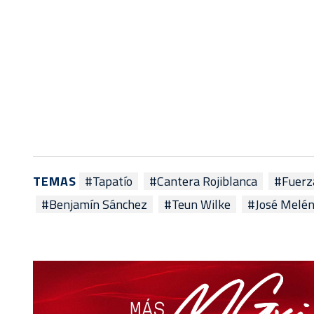
TEMAS
#Tapatío
#Cantera Rojiblanca
#Fuerz
#Benjamín Sánchez
#Teun Wilke
#José Melé