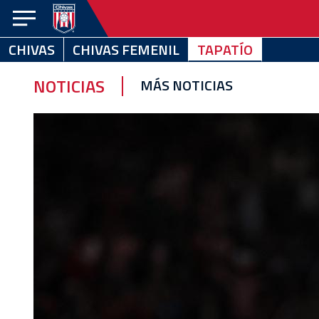
CHIVAS
CHIVAS FEMENIL
TAPATÍO
CHIVAS
CHIVAS
TAPATÍO
FEMENIL
NOTICIAS
MÁS NOTICIAS
NOTICIAS
VIDEOS
ESTADÍSTICAS
CALENDARIO
EQUIPO
EL
CLUB
CHIVABONOS