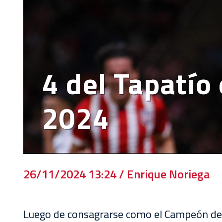
EVENTOS
DEPORTIVOS
REBAÑO
CHIVAS
4 del Tapatío 
TIENDA
CHIVAS
2024
CHIVASTV
ESTADIO
AKRON
26/11/2024 13:24 / Enrique Noriega
TOUR
ESTADIO
AKRON
Luego de consagrarse como el Campeón del