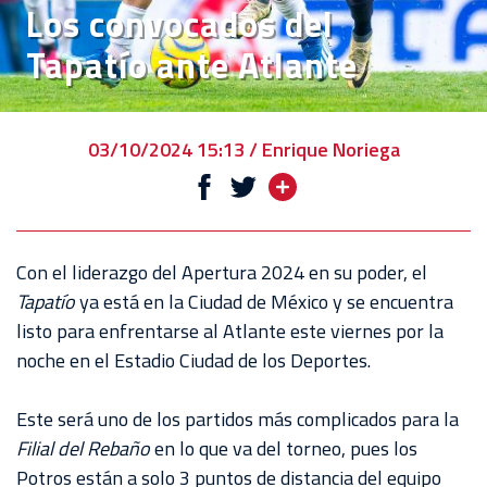
Los convocados del
EVENTOS
Tapatío ante Atlante
DEPORTIVOS
REBAÑO
CHIVAS
03/10/2024 15:13 / Enrique Noriega
TIENDA
CHIVAS
CHIVASTV
Con el liderazgo del Apertura 2024 en su poder, el
Tapatío
ya está en la Ciudad de México y se encuentra
ESTADIO
listo para enfrentarse al Atlante este viernes por la
AKRON
noche en el Estadio Ciudad de los Deportes.
TOUR
Este será uno de los partidos más complicados para la
ESTADIO
Filial del Rebaño
en lo que va del torneo, pues los
AKRON
Potros están a solo 3 puntos de distancia del equipo