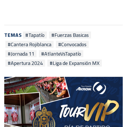
TEMAS
#Tapatío
#Fuerzas Basicas
#Cantera Rojiblanca
#Convocados
#Jornada 11
#AtlanteVsTapatío
#Apertura 2024
#Liga de Expansión MX