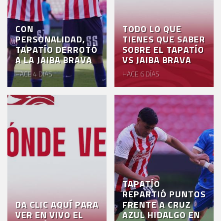
CON
TODO LO QUE
PERSONALIDAD,
TIENES QUE SABER
TAPATÍO DERROTÓ
SOBRE EL TAPATÍO
A LA JAIBA BRAVA
VS JAIBA BRAVA
HACE 4 DÍAS
HACE 6 DÍAS
TAPATÍO
REPARTIÓ PUNTOS
DA CLIC AQUÍ PARA
FRENTE A CRUZ
VER EN VIVO EL
AZUL HIDALGO EN