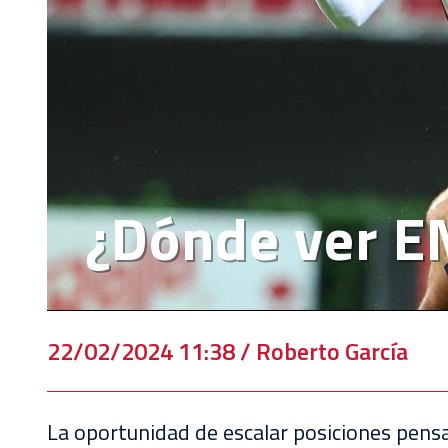
EVENTOS
DEPORTIVOS
REBAÑO
CHIVAS
TIENDA
CHIVAS
¿Dónde ver EN
CHIVASTV
ESTADIO
AKRON
22/02/2024 11:38 / Roberto García
TOUR
ESTADIO
AKRON
La oportunidad de escalar posiciones pensan