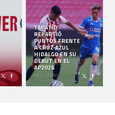
TAPATÍO
REPARTIÓ
PUNTOS FRENTE
A CRUZ AZUL
HIDALGO EN SU
DEBUT EN EL
AP2026
HACE 10 DÍAS