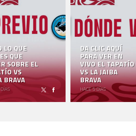
 LO QUE
DA CLIC AQUÍ
ES QUE
PARA VER EN
R SOBRE EL
VIVO EL TAPATÍO
TÍO VS
VS LA JAIBA
A BRAVA
BRAVA
 DÍAS
HACE 5 DÍAS