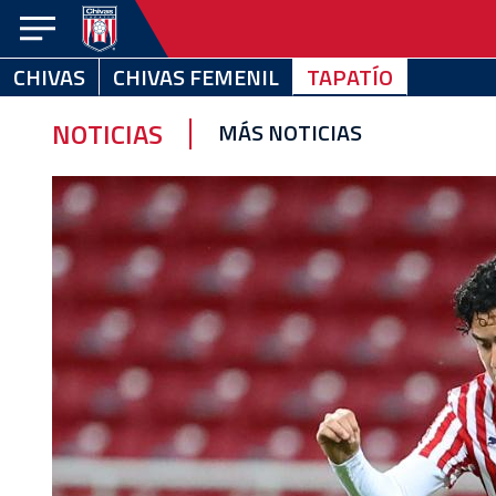
CHIVAS
CHIVAS FEMENIL
TAPATÍO
CHIVAS
CHIVAS
TAPATÍO
FEMENIL
NOTICIAS
MÁS NOTICIAS
NOTICIAS
VIDEOS
ESTADÍSTICAS
CALENDARIO
EQUIPO
EL
CLUB
CHIVABONOS