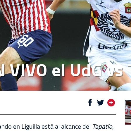
 VIVO el UdG vs 
do en Liguilla está al alcance del
Tapatío
,