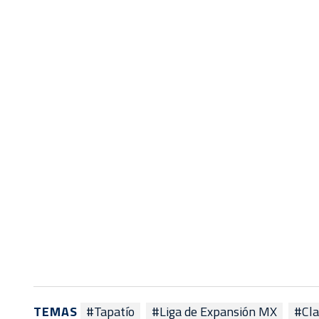
TEMAS
#Tapatío
#Liga de Expansión MX
#Cla