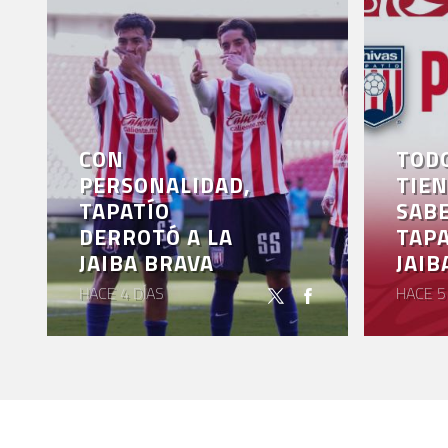
CON
TODO
PERSONALIDAD,
TIEN
TAPATÍO
SABE
DERROTÓ A LA
TAPA
JAIBA BRAVA
JAIB
HACE 4 DÍAS
HACE 5