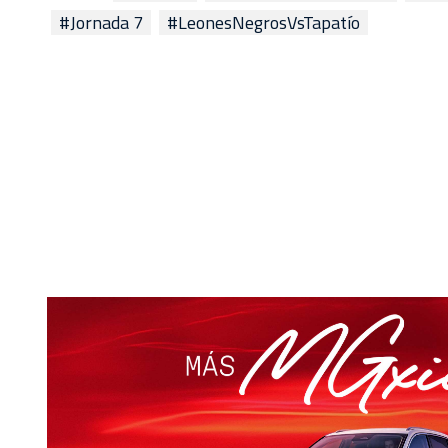
#Jornada 7
#LeonesNegrosVsTapatío