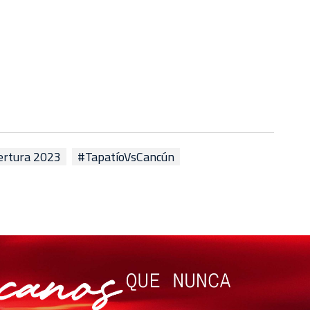
rtura 2023
#TapatíoVsCancún