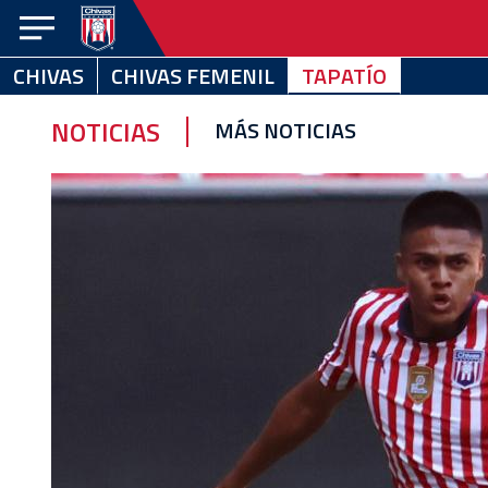
CHIVAS
CHIVAS FEMENIL
TAPATÍO
CHIVAS
CHIVAS
TAPATÍO
FEMENIL
NOTICIAS
MÁS NOTICIAS
NOTICIAS
VIDEOS
ESTADÍSTICAS
CALENDARIO
EQUIPO
EL
CLUB
CHIVABONOS