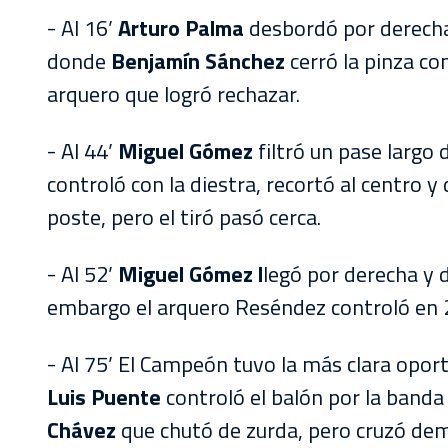
- Al 16’
Arturo Palma
desbordó por derecha
donde
Benjamín Sánchez
cerró la pinza con
arquero que logró rechazar.
- Al 44’
Miguel Gómez
filtró un pase largo
controló con la diestra, recortó al centro y
poste, pero el tiró pasó cerca.
- Al 52’
Miguel Gómez l
legó por derecha y 
embargo el arquero Reséndez controló en 
- Al 75’ El Campeón tuvo la más clara opor
Luis Puente
controló el balón por la banda
Chávez
que chutó de zurda, pero cruzó dema