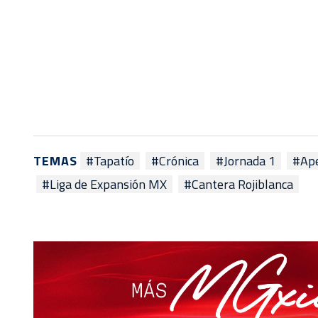
TEMAS
#Tapatío
#Crónica
#Jornada 1
#Ape
#Liga de Expansión MX
#Cantera Rojiblanca