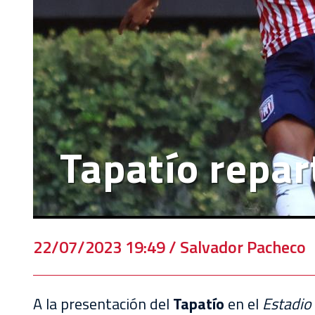
EVENTOS
DEPORTIVOS
REBAÑO
CHIVAS
TIENDA
CHIVAS
Tapatío repar
CHIVASTV
ESTADIO
AKRON
22/07/2023 19:49 / Salvador Pacheco
TOUR
ESTADIO
AKRON
A la presentación del
Tapatío
en el
Estadio