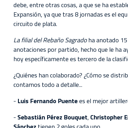
debe, entre otras cosas, a que se ha establ
Expansión, ya que tras 8 jornadas es el eq
circuito de plata.
La filial del Rebaño Sagrado
ha anotado 15 
anotaciones por partido, hecho que le ha a
hoy específicamente es tercero de la clasif
¿Quiénes han colaborado? ¿Cómo se distribu
contamos todo a detalle...
-
Luis Fernando Puente
es el mejor artille
-
Sebastián Pérez Bouquet
,
Christopher E
Sánchez
tienen 2 goles cada uno.