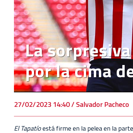
EVENTOS
DEPORTIVOS
REBAÑO
CHIVAS
La sorpresiva
TIENDA
CHIVAS
por la cima d
CHIVASTV
ESTADIO
AKRON
27/02/2023 14:40 / Salvador Pacheco
TOUR
ESTADIO
AKRON
El Tapatío
está firme en la pelea en la parte