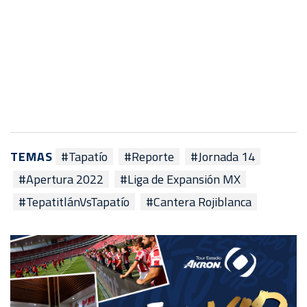
TEMAS
#Tapatío
#Reporte
#Jornada 14
#Apertura 2022
#Liga de Expansión MX
#TepatitlánVsTapatío
#Cantera Rojiblanca