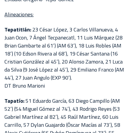
Alineaciones:
Tepatitlán:
23 César López, 3 Carlos Villanueva, 4
Juan Ocon, 7 Ángel Tecpanecatl, 11 Luis Márquez (28
Brian Gambarte al 61’) (AM 63’), 18 Luis Robles (AM
18’) (10 Edson Rivera al 68’), 19 César Santana (16
Cristian González al 45’), 20 Alonso Zamora, 21 Luca
da Silva (9 José López al 45’), 29 Emiliano Franco (AM
44’), 27 Juan Angulo (EXP 90’).
DT Bruno Marioni
Tapatío:
51 Eduardo García, 63 Diego Campillo (AM
52’) (54 Miguel Gómez al 74’), 43 Rodrigo Reyes (53
Gabriel Martínez al 82’), 45 Raúl Martínez, 60 Luis
Carrillo, 57 Dylan Guajardo (Óscar Macías al 73’), 58
Alexis Gutiérrez (66 Rubén Domínguez al 73’), 55