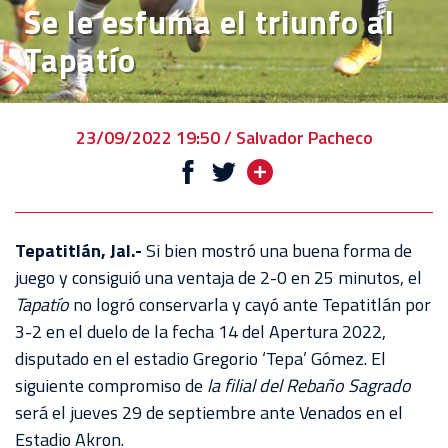
Se le esfuma el triunfo al
EVENTOS
Tapatío
DEPORTIVOS
REBAÑO
CHIVAS
23/09/2022 19:50 / Salvador Pacheco
TIENDA
CHIVAS
CHIVASTV
Tepatitlán, Jal.-
Si bien mostró una buena forma de
juego y consiguió una ventaja de 2-0 en 25 minutos, el
ESTADIO
Tapatío
no logró conservarla y cayó ante Tepatitlán por
AKRON
3-2 en el duelo de la fecha 14 del Apertura 2022,
disputado en el estadio Gregorio ‘Tepa’ Gómez. El
TOUR
siguiente compromiso de
la filial del Rebaño Sagrado
ESTADIO
será el jueves 29 de septiembre ante Venados en el
AKRON
Estadio Akron.