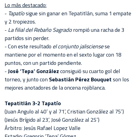
Lo más destacado:
-
Tapatío
sigue sin ganar en Tepatitlán, suma 1 empate
y 2 tropiezos.
-
La filial del Rebaño Sagrado
rompió una racha de 3
partidos sin perder.
- Con este resultado
el conjunto jalisciense
se
mantiene por el momento en el sexto lugar con 18
puntos, con un partido pendiente.
-
José ‘Tepa’ González
consiguió su cuarto gol del
torneo, y junto con
Sebastián Pérez Bouquet
son los
mejores anotadores de la oncena rojiblanca.
Tepatitlán 3-2 Tapatío
(Juan Angulo al 40’ y al 71’, Cristian González al 75’)
(Jesús Brígido al 23’, José González al 25’)
Árbitro: Jesús Rafael Lopez Valle
Estadio: Gregorio ‘Tepa’ Gómez