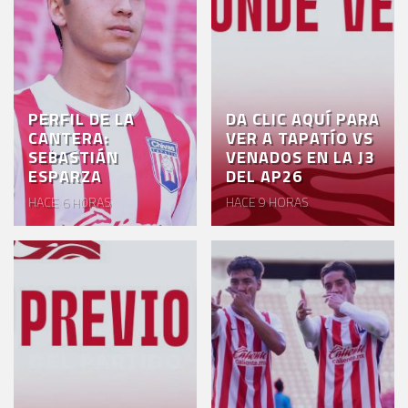
PERFIL DE LA
DA CLIC AQUÍ PARA
CANTERA:
VER A TAPATÍO VS
SEBASTIÁN
VENADOS EN LA J3
ESPARZA
DEL AP26
HACE 6 HORAS
HACE 9 HORAS