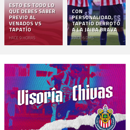
ESTO ES TODO LO
QUE DEBES SABER
CON
PREVIO AL
PERSONALIDAD,
VENADOS VS
TAPATÍO DERROTÓ
TAPATÍO
A LA JAIBA BRAVA
HACE 9 HORAS
HACE 6 DÍAS