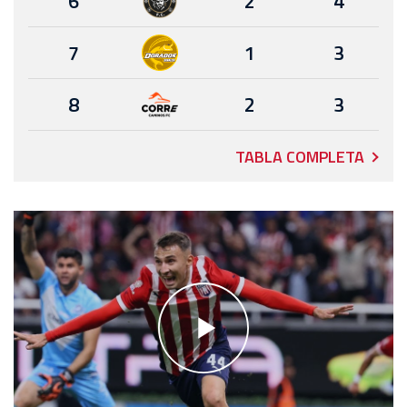
6
2
4
7
1
3
8
2
3
TABLA COMPLETA