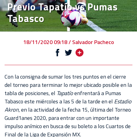
Previo Tapatío vs Pumas
EVENTOS
Tabasco
DEPORTIVOS
REBAÑO
CHIVAS
18/11/2020 09:18 / Salvador Pacheco
TIENDA
CHIVAS
CHIVASTV
Con la consigna de sumar los tres puntos en el cierre
del torneo para terminar lo mejor ubicado posible en la
ESTADIO
tabla de posiciones, el
Tapatío
enfrentará a Pumas
AKRON
Tabasco este miércoles a las 5 de la tarde en el
Estadio
Akron
, en la actividad de la fecha 15, última del Torneo
TOUR
Guard1anes 2020, para entrar con un importante
ESTADIO
impulso anímico en busca de su boleto a los Cuartos de
AKRON
Final de la Liga de Expansión MX.