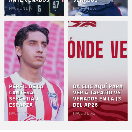
HACE UN DÍA
HACE UN DÍA
PERFIL DE LA
DA CLIC AQUÍ PARA
CANTERA:
VER A TAPATÍO VS
SEBASTIÁN
VENADOS EN LA J3
ESPARZA
DEL AP26
HACE 3 DÍAS
HACE 3 DÍAS