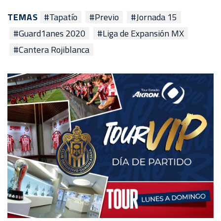
TEMAS
#Tapatío
#Previo
#Jornada 15
#Guard1anes 2020
#Liga de Expansión MX
#Cantera Rojiblanca