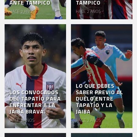
ANTE TAMPICO
TAMPICO
HACE 2 AÑOS
HACE 2 AÑOS
LO QUE DEBES
LOS CONVOCADOS
SABER PREVIO AL
DEL TAPATÍO PARA
DUELO ENTRE
ENFRENTAR A LA
TAPATÍO Y LA
JAIBA BRAVA
JAIBA
HACE 2 AÑOS
HACE 2 AÑOS