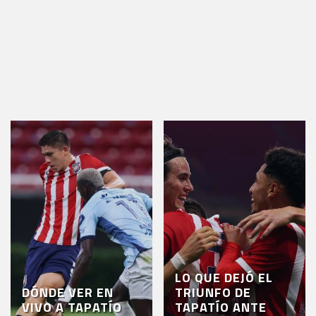
EVENTOS
DEPORTIVOS
REBAÑO
CHIVAS
TIENDA
CHIVAS
CHIVASTV
ESTADIO
AKRON
TOUR
ESTADIO
LO QUE DEJÓ EL
DÓNDE VER EN
TRIUNFO DE
AKRON
VIVO A TAPATÍO
TAPATÍO ANTE