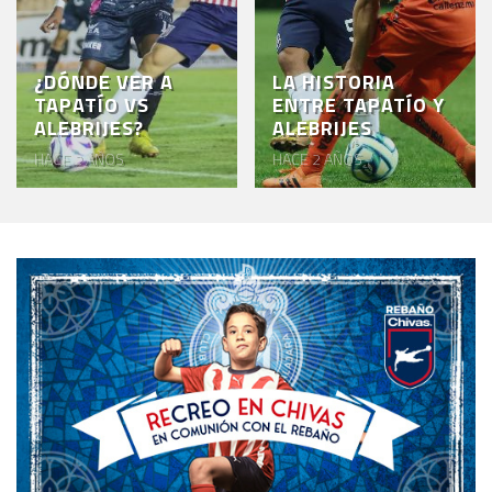
¿DÓNDE VER A
LA HISTORIA
TAPATÍO VS
ENTRE TAPATÍO Y
ALEBRIJES?
ALEBRIJES
HACE 2 AÑOS
HACE 2 AÑOS