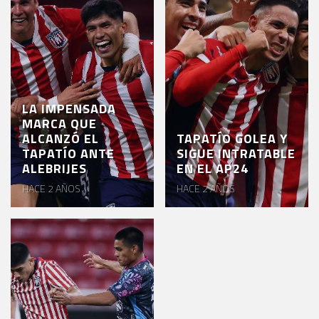
LA IMPENSADA
MARCA QUE
ALCANZÓ EL
TAPATÍO GOLEA Y
TAPATÍO ANTE
SIGUE INTRATABLE
ALEBRIJES
EN EL AP24
HACE 2 AÑOS
HACE 2 AÑOS