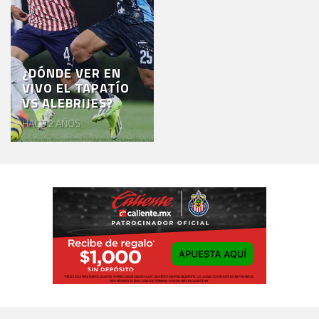
¿DÓNDE VER EN
VIVO EL TAPATÍO
VS ALEBRIJES?
HACE 2 AÑOS