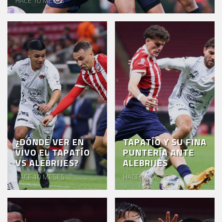
HACE 10 MESES
EVENTOS
DEPORTIVOS
REBAÑO
CHIVAS
TIENDA
CHIVAS
CHIVASTV
¿DÓNDE VER EN
TAPATÍO Y SU FINA
ESTADIO
VIVO EL TAPATÍO
PUNTERÍA ANTE
AKRON
VS ALEBRIJES?
ALEBRIJES
HACE 10 MESES
HACE 10 MESES
TOUR
ESTADIO
AKRON