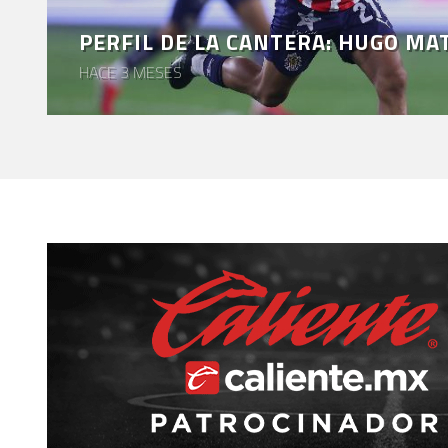
EVENTOS
PERFIL DE LA CANTERA: HUGO MA
DEPORTIVOS
HACE 3 MESES
REBAÑO
CHIVAS
TIENDA
CHIVAS
CHIVASTV
ESTADIO
AKRON
TOUR
ESTADIO
AKRON