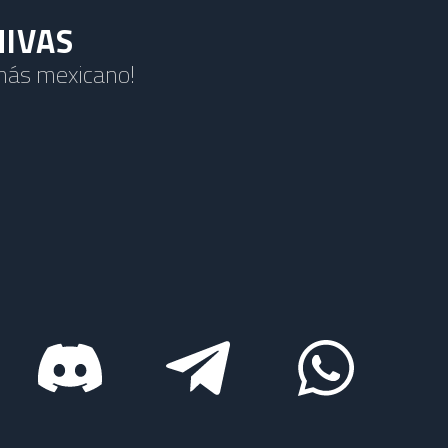
HIVAS
 más mexicano!