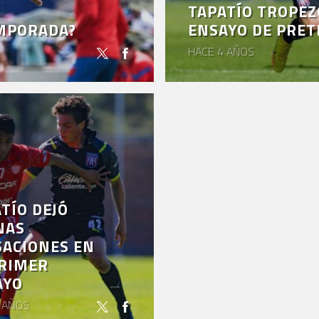
TAPATÍO TROPEZ
EMPORADA?
ENSAYO DE PRE
HACE 4 AÑOS
TÍO DEJÓ
NAS
SACIONES EN
PRIMER
AYO
 AÑOS