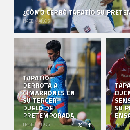
EVENTOS
¿CÓMO CERRÓ TAPATÍO SU PRET
DEPORTIVOS
HACE 4 AÑOS
REBAÑO
CHIVAS
TIENDA
CHIVAS
CHIVASTV
TAPATÍO
ESTADIO
DERROTA A
TAPA
AKRON
CIMARRONES EN
BUE
SU TERCER
SEN
TOUR
DUELO DE
SU 
ESTADIO
PRETEMPORADA
ENS
AKRON
HACE 4 AÑOS
HACE 4