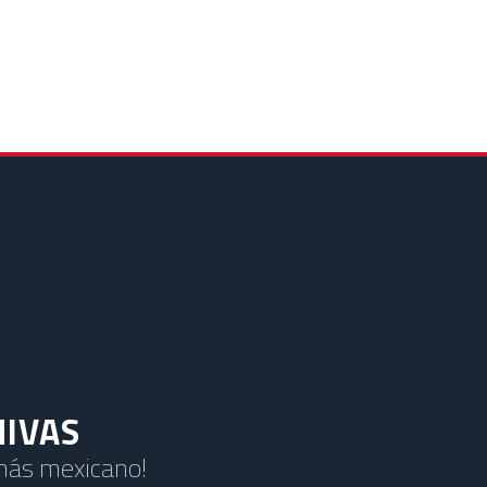
HIVAS
 más mexicano!