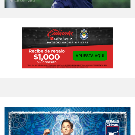
HACE UN MES
EVENTOS
DEPORTIVOS
REBAÑO
CHIVAS
TIENDA
CHIVAS
CHIVASTV
ESTADIO
AKRON
TOUR
ESTADIO
AKRON