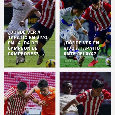
¿DÓNDE VER A
TAPATÍO EN VIVO
EN LA IDA DEL
¿DÓNDE VER EN
CAMPEÓN DE
VIVO A TAPATÍO
CAMPEONES?
ANTE CELAYA?
HACE UN AÑO
HACE UN AÑO