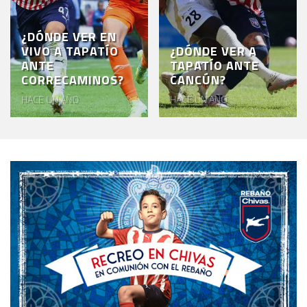
¿DÓNDE VER EN
VIVO A TAPATÍO
¿DÓNDE VER A
ANTE
TAPATÍO ANTE
CORRECAMINOS?
CANCÚN?
HACE UN AÑO
HACE UN AÑO