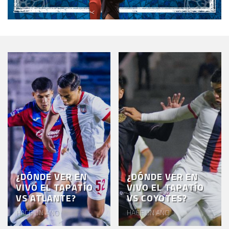
¿DÓNDE VER EN
¿DÓNDE VER EN
VIVO EL TAPATÍO
VIVO EL TAPATÍO
VS ATLANTE?
VS COYOTES?
HACE UN AÑO
HACE UN AÑO