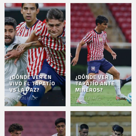
¿DÓNDE VER EN
¿DÓNDE VER A
VIVO EL TAPATÍO
TAPATÍO ANTE
VS LA PAZ?
MINEROS?
HACE UN AÑO
HACE UN AÑO