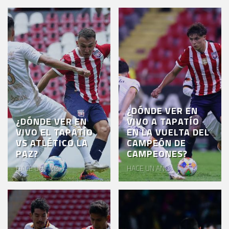
¿DÓNDE VER EN
¿DÓNDE VER EN
VIVO A TAPATÍO
VIVO EL TAPATÍO
EN LA VUELTA DEL
VS ATLÉTICO LA
CAMPEÓN DE
PAZ?
CAMPEONES?
HACE UN AÑO
HACE UN AÑO