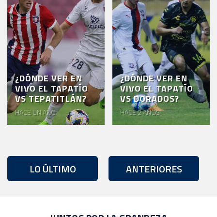
¿DÓNDE VER EN
¿DÓNDE VER EN
VIVO EL TAPATÍO
VIVO EL TAPATÍO
VS TEPATITLÁN?
VS DORADOS?
HACE UN AÑO
HACE 2 AÑOS
LO ÚLTIMO
ANTERIORES