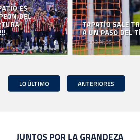
APATÍO ES
PEÓN DEL
RTURA
TAPATÍO SALE T
!!
A UN PASO DEL T
 AÑOS
HACE 2 AÑOS
LO ÚLTIMO
ANTERIORES
JUNTOS POR LA GRANDEZA