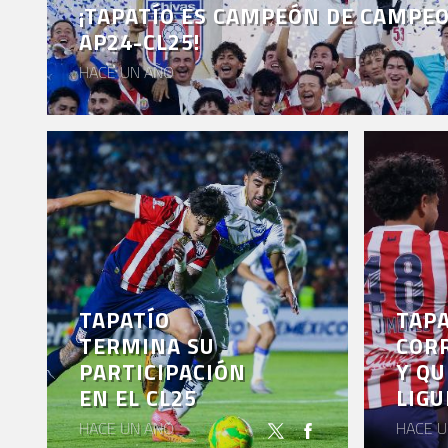
¡TAPATÍO ES CAMPEÓN DE CAMPE
EVENTOS
AP24-CL25!
DEPORTIVOS
HACE UN AÑO
REBAÑO
CHIVAS
TIENDA
CHIVAS
CHIVASTV
ESTADIO
AKRON
TAPATÍO
TAPA
TERMINA SU
COR
TOUR
PARTICIPACIÓN
Y QU
ESTADIO
EN EL CL25
LIGU
AKRON
HACE UN AÑO
HACE U