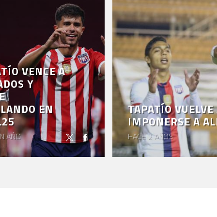
TÍO VENCE A
ADOS Y
E
ALANDO EN
TAPATÍO VUELVE
L25
IMPONERSE A AL
N AÑO
HACE 2 AÑOS