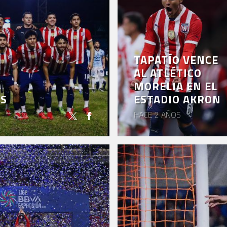
TAPATÍO VENCE
AL ATLÉTICO
MORELIA EN EL
AS
ESTADIO AKRON
HACE 2 AÑOS