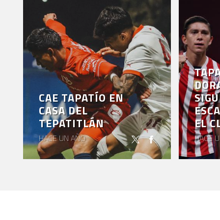
TAPA
DOR
CAE TAPATÍO EN
SIGU
CASA DEL
ESC
TEPATITLÁN
EL C
HACE UN AÑO
HACE U