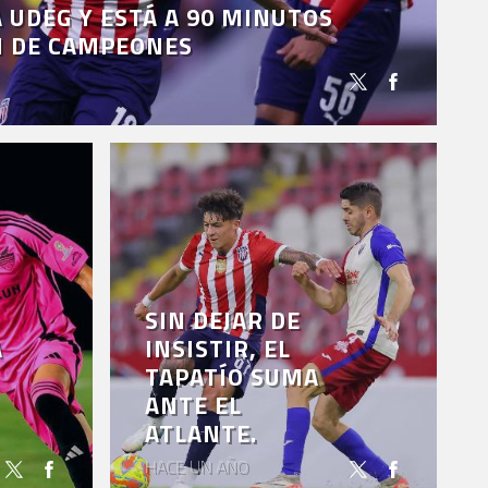
 UDEG Y ESTÁ A 90 MINUTOS
N DE CAMPEONES
SIN DEJAR DE
A
INSISTIR, EL
TAPATÍO SUMA
ANTE EL
ATLANTE.
HACE UN AÑO