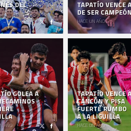
ONES DEL
TAPATÍO VENCE A
DE SER CAMPEÓ
HACE UN AÑO
TÍO GOLEA A
TAPATÍO VENCE 
RECAMINOS
CANCÚN Y PISA
IERE
FUERTE RUMBO
ILLA
A LA LIGUILLA
N AÑO
HACE UN AÑO