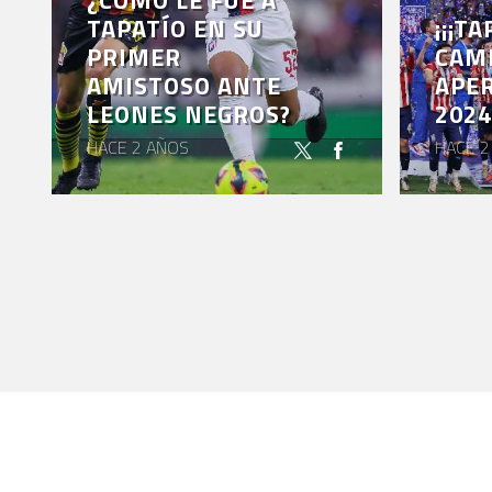
¿CÓMO LE FUE A
TAPATÍO EN SU
¡¡¡T
PRIMER
CAM
AMISTOSO ANTE
APE
LEONES NEGROS?
2024!
HACE 2 AÑOS
HACE 2